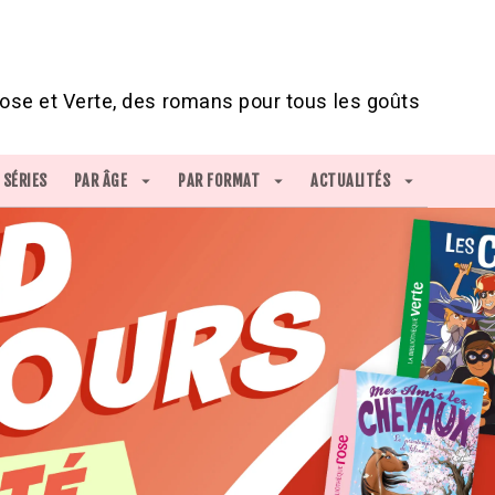
IED DE PAGE
ose et Verte, des romans pour tous les goûts
SÉRIES
PAR ÂGE
arrow_drop_down
PAR FORMAT
arrow_drop_down
ACTUALITÉS
arrow_drop_down