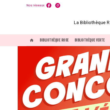
Nos réseaux
MENU
RECHERCHE
CONTENU
P
La Bibliothèque R
home
BIBLIOTHÈQUE ROSE
BIBLIOTHÈQUE VERTE