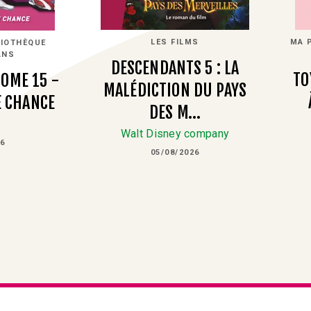
LES FILMS
MA 
LIOTHÈQUE
ANS
DESCENDANTS 5 : LA
TO
TOME 15 -
MALÉDICTION DU PAYS
E CHANCE
DES M…
Walt Disney company
26
05/08/2026