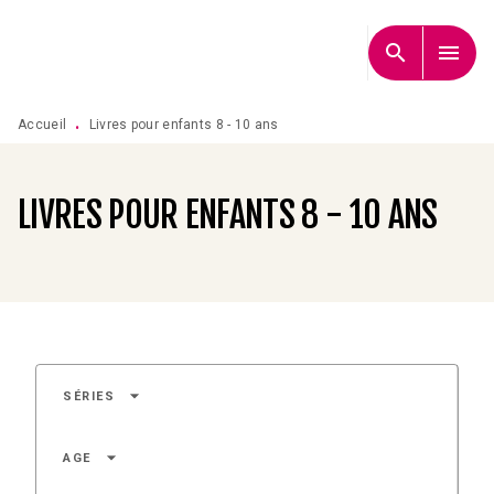
MENU
RECHERCHE
CONTENU
search
menu
PIED DE PAGE
Accueil
Livres pour enfants 8 - 10 ans
•
LIVRES POUR ENFANTS 8 - 10 ANS
arrow_drop_down
SÉRIES
arrow_drop_down
AGE