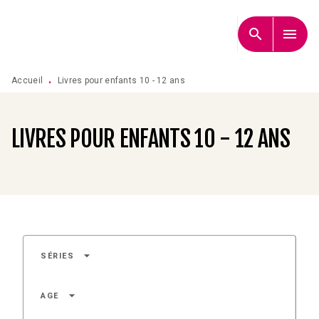
MENU
RECHERCHE
CONTENU
search
menu
PIED DE PAGE
Accueil
Livres pour enfants 10 - 12 ans
•
LIVRES POUR ENFANTS 10 - 12 ANS
arrow_drop_down
SÉRIES
arrow_drop_down
AGE