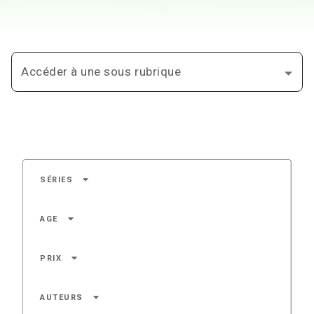
Accéder à une sous rubrique
arrow_drop_down
SÉRIES
arrow_drop_down
AGE
arrow_drop_down
PRIX
arrow_drop_down
AUTEURS