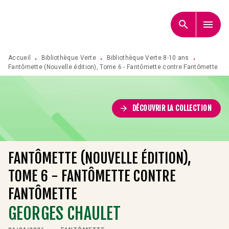
MENU
RECHERCHE
CONTENU
search
menu
PIED DE PAGE
Accueil
Bibliothèque Verte
Bibliothèque Verte 8-10 ans
•
•
•
Fantômette (Nouvelle édition), Tome 6 - Fantômette contre Fantômette
arrow_forward
DÉCOUVRIR LA COLLECTION
FANTÔMETTE (NOUVELLE ÉDITION),
TOME 6 - FANTÔMETTE CONTRE
FANTÔMETTE
GEORGES CHAULET