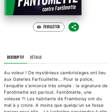
visibility
FEUILLETER
DESCRIPTIF
DÉTAILS
Au voleur ! De mystérieux cambriolages ont lieu
aux Galeries Farfouillette... Pour la police,
l'enquête s'annonce très simple : la signature de
Fantômette est partout. Fantômette, une
voleuse ?! Les habitants de Framboisy ont du
mal à y croire. A moins que quelqu'un se fasse
passer pour elle... La justicière parviendra-t-elle