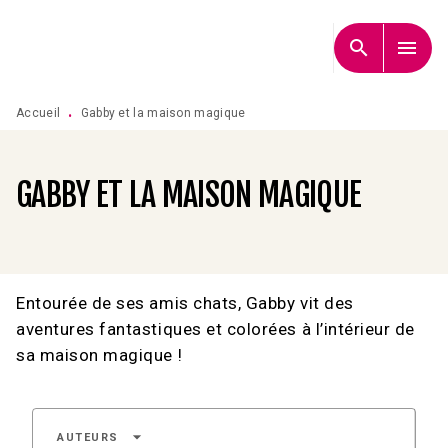
MENU
RECHERCHE
CONTENU
search
menu
PIED DE PAGE
Accueil
Gabby et la maison magique
•
GABBY ET LA MAISON MAGIQUE
Entourée de ses amis chats, Gabby vit des
aventures fantastiques et colorées à l’intérieur de
sa maison magique !
arrow_drop_down
AUTEURS