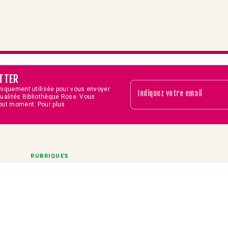
TTER
niquement utilisée pour vous envoyer
Indiquez votre email
tualités Bibliothèque Rose. Vous
out moment. Pour plus
RUBRIQUES
Séries
Actualités
Concours