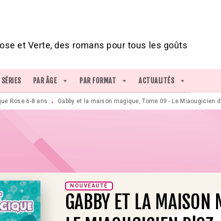
IED DE PAGE
ose et Verte, des romans pour tous les goûts
SÉRIES
PAR ÂGE
arrow_drop_down
PAR FORMAT
arrow_drop_down
ACTUALITÉS
arrow_drop_down
que Rose 6-8 ans
Gabby et la maison magique, Tome 09 - Le Miaougicien 
•
NOUVEAUTÉ
GABBY ET LA MAISON 