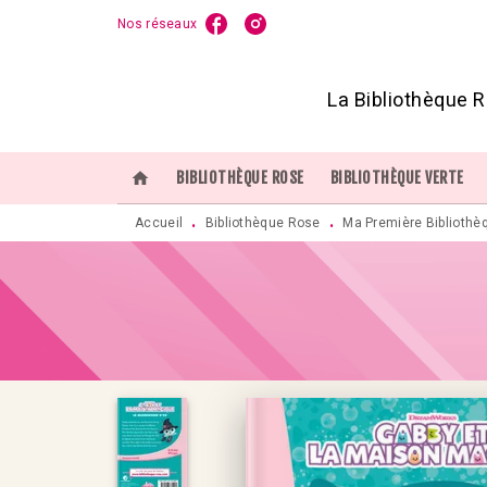
Nos réseaux
MENU
RECHERCHE
CONTENU
P
La Bibliothèque R
home
BIBLIOTHÈQUE ROSE
BIBLIOTHÈQUE VERTE
Accueil
Bibliothèque Rose
Ma Première Bibliothè
•
•