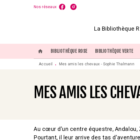
Nos réseaux
MENU
RECHERCHE
CONTENU
P
La Bibliothèque R
home
BIBLIOTHÈQUE ROSE
BIBLIOTHÈQUE VERTE
Accueil
Mes amis les chevaux - Sophie Thalmann
•
MES AMIS LES CHEV
Au cœur d’un centre équestre, Andalou, Z
Pourtant, il leur arrive des tas d’aventur