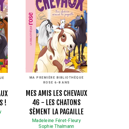
MA PREMIÈRE BIBLIOTHÈQUE
UE
ROSE 6-8 ANS
MES AMIS LES CHEVAUX
AUX
46 - LES CHATONS
S !
SÈMENT LA PAGAILLE
y
Madeleine Féret-Fleury
Sophie Thalmann