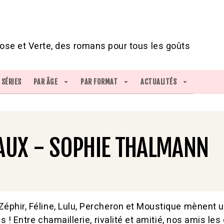
IED DE PAGE
ose et Verte, des romans pour tous les goûts
SÉRIES
PAR ÂGE
arrow_drop_down
PAR FORMAT
arrow_drop_down
ACTUALITÉS
arrow_drop_down
AUX - SOPHIE THALMANN
éphir, Féline, Lulu, Percheron et Moustique mènent u
es ! Entre chamaillerie, rivalité et amitié, nos amis le