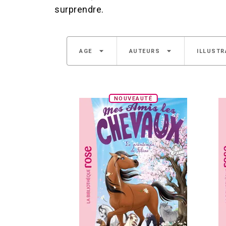
surprendre.
arrow_drop_down
arrow_drop_down
AGE
AUTEURS
ILLUSTR
NOUVEAUTÉ