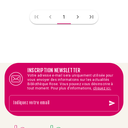
first_page
chevron_left
chevron_right
last_page
1
INSCRIPTION NEWSLETTER
Votre adresse e-mail sera uniquement utilisée pour
vous envoyer des informations sur les actualités
Bibliothèque Rose. Vous pouvez vous désinscrire à
tout moment. Pour plus d’informations,
cliquez ici.
send
Indiquez votre email