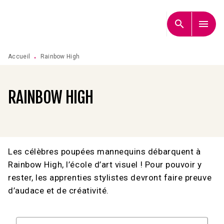
MENU
RECHERCHE
CONTENU
search
menu
PIED DE PAGE
Accueil
Rainbow High
•
RAINBOW HIGH
Les célèbres poupées mannequins débarquent à
Rainbow High, l’école d’art visuel ! Pour pouvoir y
rester, les apprenties stylistes devront faire preuve
d’audace et de créativité.