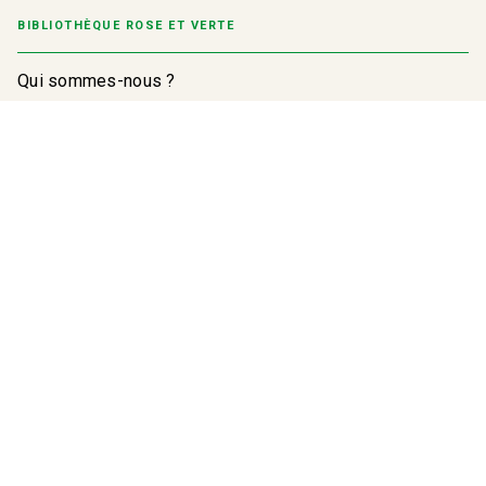
BIBLIOTHÈQUE ROSE ET VERTE
Qui sommes-nous ?
Inscription à la newsletter
Conditions Générales d'Utilisation
Charte de référencement
Charte des Données Personnelles
Mentions légales
Paramétrez vos préférences cookies
BIBLIOTHÈQUE ROSE ET VERTE© 2026