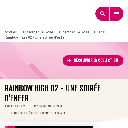
MENU
RECHERCHE
CONTENU
search
menu
PIED DE PAGE
Accueil
Bibliothèque Rose
Bibliothèque Rose 8-10 ans
•
•
•
Rainbow High 02 - Une soirée d'enfer
arrow_forward
DÉCOUVRIR LA COLLECTION
RAINBOW HIGH 02 - UNE SOIRÉE
D'ENFER
19/10/2022
RAINBOW HIGH
BIBLIOTHÈQUE ROSE 8-10 ANS