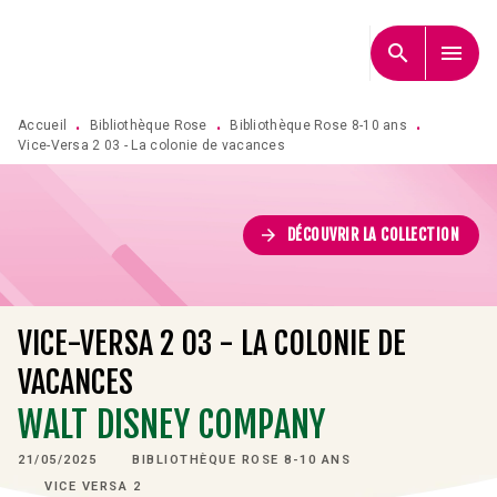
MENU
RECHERCHE
CONTENU
search
menu
PIED DE PAGE
Accueil
Bibliothèque Rose
Bibliothèque Rose 8-10 ans
•
•
•
Vice-Versa 2 03 - La colonie de vacances
arrow_forward
DÉCOUVRIR LA COLLECTION
VICE-VERSA 2 03 - LA COLONIE DE
VACANCES
WALT DISNEY COMPANY
21/05/2025
BIBLIOTHÈQUE ROSE 8-10 ANS
VICE VERSA 2