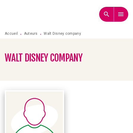
MENU
RECHERCHE
CONTENU
search
menu
PIED DE PAGE
Accueil
Auteurs
Walt Disney company
•
•
WALT DISNEY COMPANY