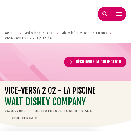
MENU
RECHERCHE
CONTENU
search
menu
PIED DE PAGE
Accueil
Bibliothèque Rose
Bibliothèque Rose 8-10 ans
•
•
•
Vice-Versa 2 02 - La piscine
arrow_forward
DÉCOUVRIR LA COLLECTION
VICE-VERSA 2 02 - LA PISCINE
WALT DISNEY COMPANY
05/03/2025
BIBLIOTHÈQUE ROSE 8-10 ANS
VICE VERSA 2