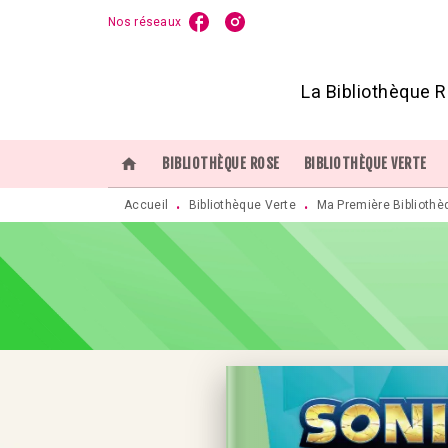
Nos réseaux
MENU
RECHERCHE
CONTENU
P
La Bibliothèque R
home
BIBLIOTHÈQUE ROSE
BIBLIOTHÈQUE VERTE
Accueil
Bibliothèque Verte
Ma Première Bibliothè
•
•