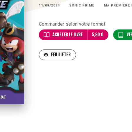
11/09/2024
SONIC PRIME
MA PREMIÈRE 
Commander selon votre format
ACHETER LE LIVRE
5,90 €
VE
visibility
FEUILLETER