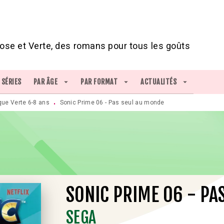
IED DE PAGE
ose et Verte, des romans pour tous les goûts
SÉRIES
PAR ÂGE
arrow_drop_down
PAR FORMAT
arrow_drop_down
ACTUALITÉS
arrow_drop_down
que Verte 6-8 ans
Sonic Prime 06 - Pas seul au monde
•
SONIC PRIME 06 - PA
SEGA