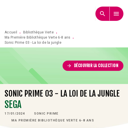
MENU
RECHERCHE
CONTENU
search
menu
PIED DE PAGE
Accueil
Bibliothèque Verte
•
•
Ma Première Bibliothèque Verte 6-8 ans
•
Sonic Prime 03 - La loi de la jungle
arrow_forward
DÉCOUVRIR LA COLLECTION
SONIC PRIME 03 - LA LOI DE LA JUNGLE
SEGA
17/01/2024
SONIC PRIME
MA PREMIÈRE BIBLIOTHÈQUE VERTE 6-8 ANS