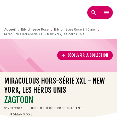
MENU
RECHERCHE
CONTENU
search
menu
PIED DE PAGE
Accueil
Bibliothèque Rose
Bibliothèque Rose 8-10 ans
•
•
•
Miraculous Hors-série XXL - New York, les héros unis
arrow_forward
DÉCOUVRIR LA COLLECTION
MIRACULOUS HORS-SÉRIE XXL - NEW
YORK, LES HÉROS UNIS
ZAGTOON
31/03/2021
BIBLIOTHÈQUE ROSE 8-10 ANS
ROMANS XXL