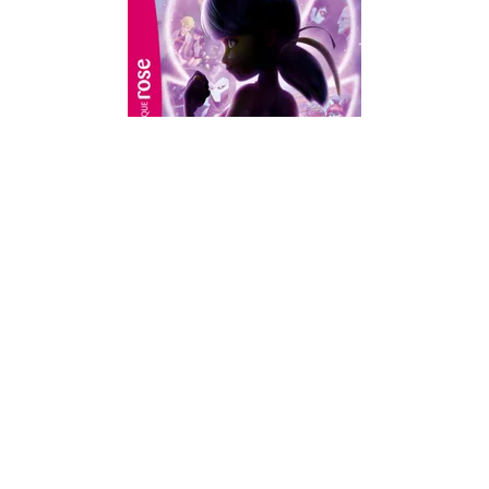
BIBLIOTHÈQUE ROSE 8-10 ANS
MIRACULOUS HORS-SÉRIE XXL - LONDRES, LA
COUR…
Zagtoon
26/02/2025