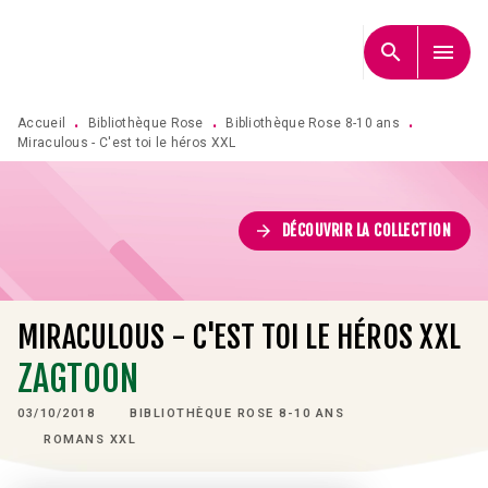
MENU
RECHERCHE
CONTENU
search
menu
PIED DE PAGE
Accueil
Bibliothèque Rose
Bibliothèque Rose 8-10 ans
•
•
•
Miraculous - C'est toi le héros XXL
arrow_forward
DÉCOUVRIR LA COLLECTION
MIRACULOUS - C'EST TOI LE HÉROS XXL
ZAGTOON
03/10/2018
BIBLIOTHÈQUE ROSE 8-10 ANS
ROMANS XXL