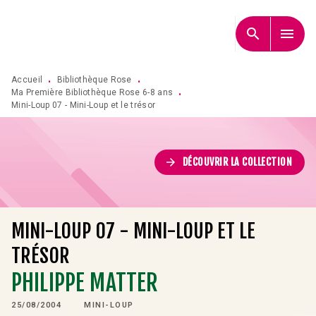
MENU
RECHERCHE
CONTENU
search
menu
PIED DE PAGE
Accueil
Bibliothèque Rose
•
•
Ma Première Bibliothèque Rose 6-8 ans
•
Mini-Loup 07 - Mini-Loup et le trésor
arrow_forward
DÉCOUVRIR LA COLLECTION
MINI-LOUP 07 - MINI-LOUP ET LE
TRÉSOR
PHILIPPE MATTER
25/08/2004
MINI-LOUP