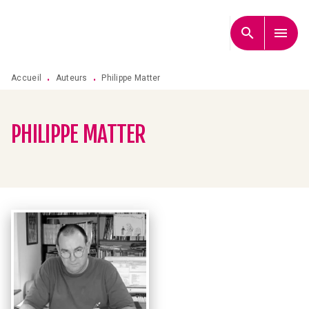
MENU
RECHERCHE
CONTENU
search
menu
PIED DE PAGE
Accueil
Auteurs
Philippe Matter
•
•
PHILIPPE MATTER