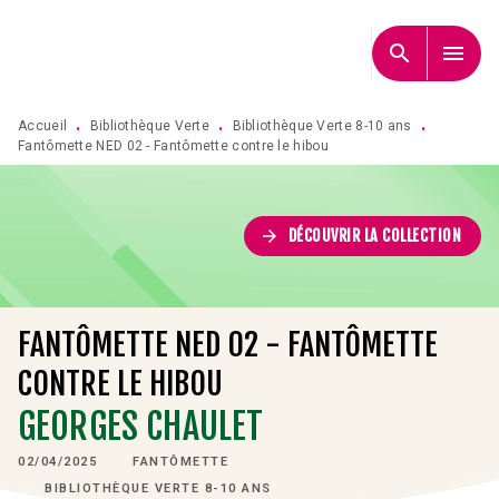
MENU
RECHERCHE
CONTENU
search
menu
PIED DE PAGE
Accueil
Bibliothèque Verte
Bibliothèque Verte 8-10 ans
•
•
•
Fantômette NED 02 - Fantômette contre le hibou
arrow_forward
DÉCOUVRIR LA COLLECTION
FANTÔMETTE NED 02 - FANTÔMETTE
CONTRE LE HIBOU
GEORGES CHAULET
02/04/2025
FANTÔMETTE
BIBLIOTHÈQUE VERTE 8-10 ANS