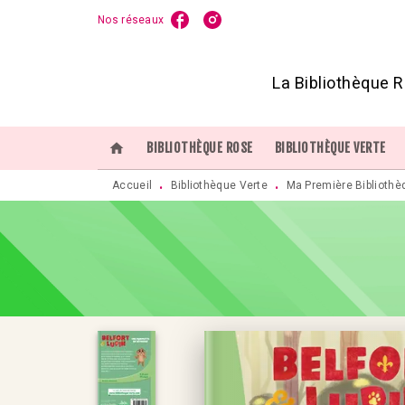
Nos réseaux
MENU
RECHERCHE
CONTENU
P
La Bibliothèque R
home
BIBLIOTHÈQUE ROSE
BIBLIOTHÈQUE VERTE
Accueil
Bibliothèque Verte
Ma Première Bibliothè
•
•