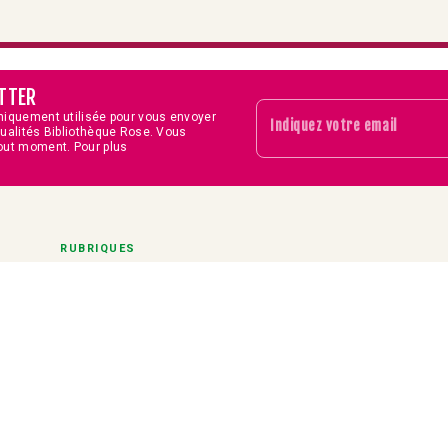
TTER
niquement utilisée pour vous envoyer
Indiquez votre email
tualités Bibliothèque Rose. Vous
out moment. Pour plus
RUBRIQUES
Séries
Actualités
Concours