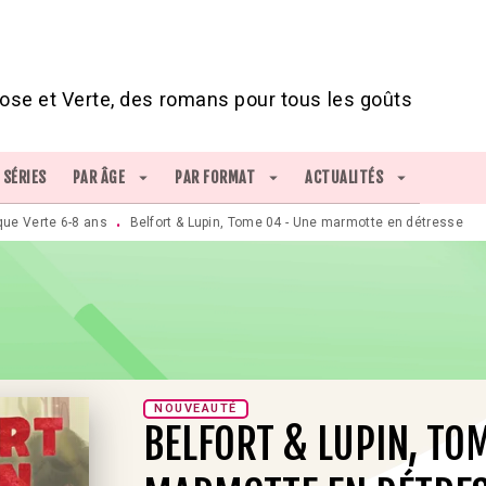
IED DE PAGE
ose et Verte, des romans pour tous les goûts
SÉRIES
PAR ÂGE
arrow_drop_down
PAR FORMAT
arrow_drop_down
ACTUALITÉS
arrow_drop_down
que Verte 6-8 ans
Belfort & Lupin, Tome 04 - Une marmotte en détresse
•
NOUVEAUTÉ
BELFORT & LUPIN, TO