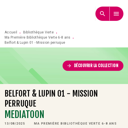
MENU
RECHERCHE
CONTENU
search
menu
PIED DE PAGE
Accueil
Bibliothèque Verte
•
•
Ma Première Bibliothèque Verte 6-8 ans
•
Belfort & Lupin 01 - Mission perruque
arrow_forward
DÉCOUVRIR LA COLLECTION
BELFORT & LUPIN 01 - MISSION
PERRUQUE
MEDIATOON
13/08/2025
MA PREMIÈRE BIBLIOTHÈQUE VERTE 6-8 ANS