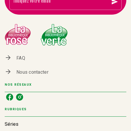
send
Indiquez votre email
arrow_forward
FAQ
arrow_forward
Nous contacter
NOS RÉSEAUX
RUBRIQUES
Séries