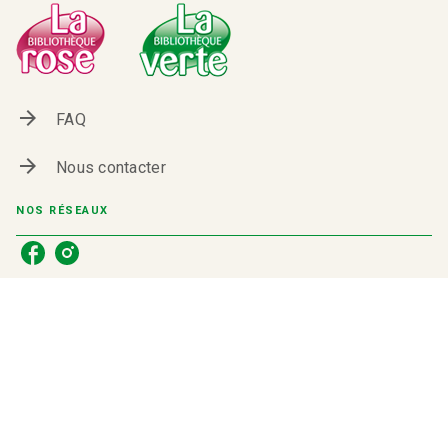
arrow_forward
FAQ
arrow_forward
Nous contacter
NOS RÉSEAUX
RUBRIQUES
Séries
Actualités
Concours