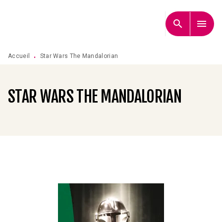
MENU
RECHERCHE
CONTENU
search
menu
PIED DE PAGE
Accueil
Star Wars The Mandalorian
•
STAR WARS THE MANDALORIAN