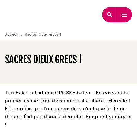
MENU
RECHERCHE
CONTENU
search
menu
PIED DE PAGE
Accueil
Sacrés dieux grecs !
•
SACRÉS DIEUX GRECS !
Tim Baker a fait une GROSSE bêtise ! En cassant le
précieux vase grec de sa mère, il a libéré… Hercule !
Et le moins que l’on puisse dire, c’est que le demi-
dieu ne fait pas dans la dentelle. Bonjour les dégâts
!