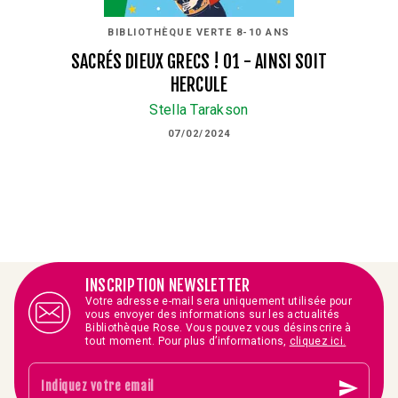
BIBLIOTHÈQUE VERTE 8-10 ANS
SACRÉS DIEUX GRECS ! 01 - AINSI SOIT
HERCULE
Stella Tarakson
07/02/2024
INSCRIPTION NEWSLETTER
Votre adresse e-mail sera uniquement utilisée pour
vous envoyer des informations sur les actualités
Bibliothèque Rose. Vous pouvez vous désinscrire à
tout moment. Pour plus d’informations,
cliquez ici.
send
Indiquez votre email