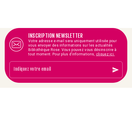
INSCRIPTION NEWSLETTER
Votre adresse e-mail sera uniquement utilisée pour
vous envoyer des informations sur les actualités
Bibliothèque Rose. Vous pouvez vous désinscrire à
tout moment. Pour plus d’informations,
cliquez ici.
send
Indiquez votre email
arrow_forward
FAQ