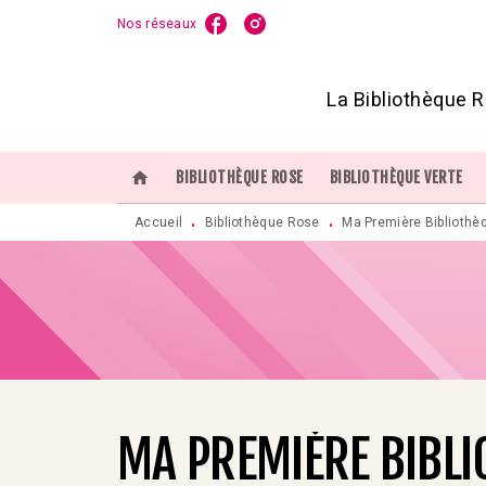
Nos réseaux
MENU
RECHERCHE
CONTENU
P
La Bibliothèque R
home
BIBLIOTHÈQUE ROSE
BIBLIOTHÈQUE VERTE
Accueil
Bibliothèque Rose
Ma Première Bibliothè
•
•
MA PREMIÈRE BIBLI