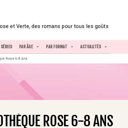
IED DE PAGE
ose et Verte, des romans pour tous les goûts
SÉRIES
PAR ÂGE
arrow_drop_down
PAR FORMAT
arrow_drop_down
ACTUALITÉS
arrow_drop_down
que Rose 6-8 ans
OTHÈQUE ROSE 6-8 ANS