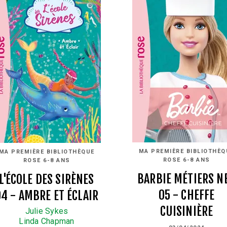
MA PREMIÈRE BIBLIOTHÈQ
MA PREMIÈRE BIBLIOTHÈQUE
ROSE 6-8 ANS
ROSE 6-8 ANS
BARBIE MÉTIERS N
L'ÉCOLE DES SIRÈNES
05 - CHEFFE
04 - AMBRE ET ÉCLAIR
CUISINIÈRE
Julie Sykes
Linda Chapman