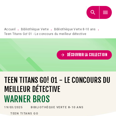
MENU
RECHERCHE
CONTENU
search
menu
PIED DE PAGE
Accueil
Bibliothèque Verte
Bibliothèque Verte 8-10 ans
•
•
•
Teen Titans Go! 01 - Le concours du meilleur détective
arrow_forward
DÉCOUVRIR LA COLLECTION
TEEN TITANS GO! 01 - LE CONCOURS DU
MEILLEUR DÉTECTIVE
WARNER BROS
19/03/2025
BIBLIOTHÈQUE VERTE 8-10 ANS
TEEN TITANS GO