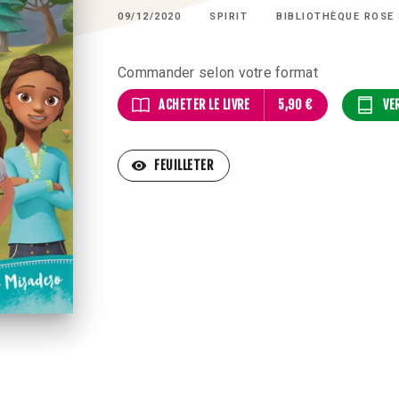
09/12/2020
SPIRIT
BIBLIOTHÈQUE ROSE 
Commander selon votre format
ACHETER LE LIVRE
5,90 €
VE
visibility
FEUILLETER