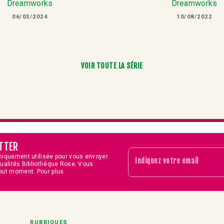
Dreamworks
Dreamworks
06/03/2024
10/08/2022
VOIR TOUTE LA SÉRIE
TTER
niquement utilisée pour vous envoyer
Indiquez votre email
tualités Bibliothèque Rose. Vous
out moment. Pour plus
RUBRIQUES