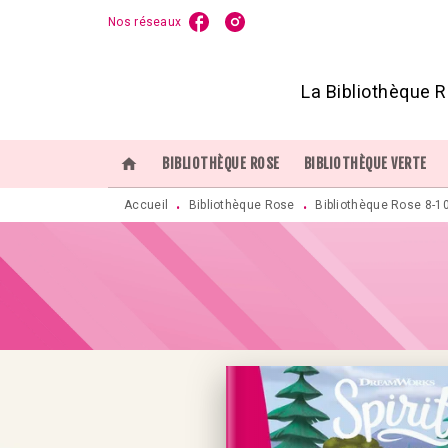
Nos réseaux
MENU
RECHERCHE
CONTENU
P
La Bibliothèque R
home
BIBLIOTHÈQUE ROSE
BIBLIOTHÈQUE VERTE
Accueil
Bibliothèque Rose
Bibliothèque Rose 8-1
•
•