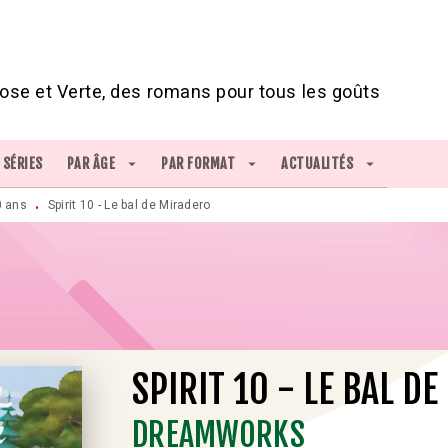
IED DE PAGE
ose et Verte, des romans pour tous les goûts
SÉRIES
PAR ÂGE
arrow_drop_down
PAR FORMAT
arrow_drop_down
ACTUALITÉS
arrow_drop_down
0 ans
Spirit 10 - Le bal de Miradero
•
SPIRIT 10 - LE BAL D
DREAMWORKS