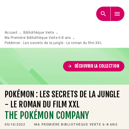
MENU
RECHERCHE
CONTENU
search
menu
PIED DE PAGE
Accueil
Bibliothèque Verte
•
•
Ma Première Bibliothèque Verte 6-8 ans
•
Pokémon : Les secrets de la jungle - Le roman du film XXL
arrow_forward
DÉCOUVRIR LA COLLECTION
POKÉMON : LES SECRETS DE LA JUNGLE
- LE ROMAN DU FILM XXL
THE POKÉMON COMPANY
05/10/2022
MA PREMIÈRE BIBLIOTHÈQUE VERTE 6-8 ANS