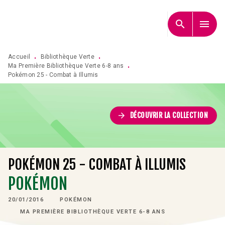
MENU
RECHERCHE
CONTENU
search
menu
PIED DE PAGE
Accueil
Bibliothèque Verte
•
•
Ma Première Bibliothèque Verte 6-8 ans
•
Pokémon 25 - Combat à Illumis
arrow_forward
DÉCOUVRIR LA COLLECTION
POKÉMON 25 - COMBAT À ILLUMIS
POKÉMON
20/01/2016
POKÉMON
MA PREMIÈRE BIBLIOTHÈQUE VERTE 6-8 ANS