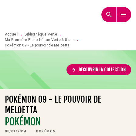
MENU
RECHERCHE
CONTENU
search
menu
PIED DE PAGE
Accueil
Bibliothèque Verte
•
•
Ma Première Bibliothèque Verte 6-8 ans
•
Pokémon 09 - Le pouvoir de Meloetta
arrow_forward
DÉCOUVRIR LA COLLECTION
POKÉMON 09 - LE POUVOIR DE
MELOETTA
POKÉMON
08/01/2014
POKÉMON