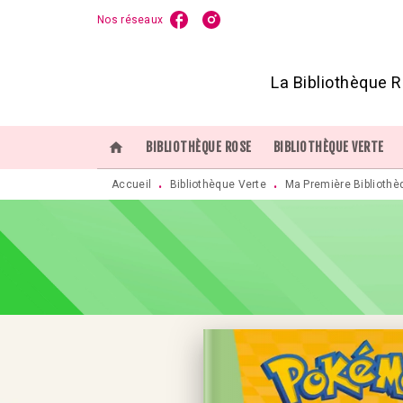
Nos réseaux
MENU
RECHERCHE
CONTENU
P
La Bibliothèque R
home
BIBLIOTHÈQUE ROSE
BIBLIOTHÈQUE VERTE
Accueil
Bibliothèque Verte
Ma Première Bibliothè
•
•