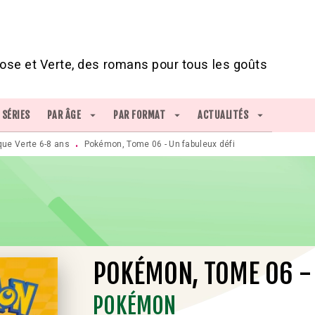
IED DE PAGE
ose et Verte, des romans pour tous les goûts
SÉRIES
PAR ÂGE
arrow_drop_down
PAR FORMAT
arrow_drop_down
ACTUALITÉS
arrow_drop_down
que Verte 6-8 ans
Pokémon, Tome 06 - Un fabuleux défi
•
POKÉMON, TOME 06 - 
POKÉMON