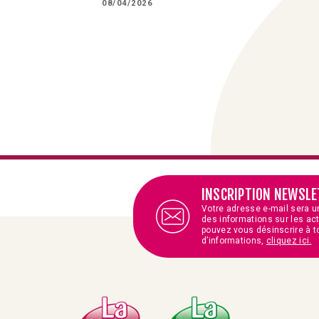
08/04/2026
INSCRIPTION NEWSLE
Votre adresse e-mail sera u
des informations sur les ac
pouvez vous désinscrire à t
d’informations,
cliquez ici.