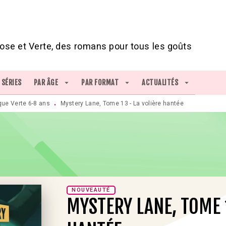
IED DE PAGE
ose et Verte, des romans pour tous les goûts
SÉRIES
PAR ÂGE
arrow_drop_down
PAR FORMAT
arrow_drop_down
ACTUALITÉS
arrow_drop_down
que Verte 6-8 ans
Mystery Lane, Tome 13 - La volière hantée
•
NOUVEAUTÉ
MYSTERY LANE, TOME 