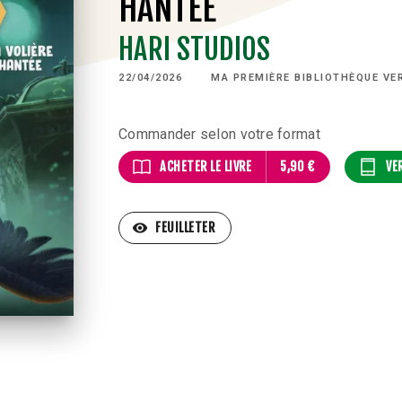
HANTÉE
HARI STUDIOS
22/04/2026
MA PREMIÈRE BIBLIOTHÈQUE VE
Commander selon votre format
ACHETER LE LIVRE
5,90 €
VE
visibility
FEUILLETER