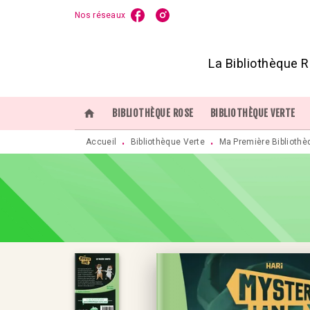
Nos réseaux
MENU
RECHERCHE
CONTENU
P
La Bibliothèque R
home
BIBLIOTHÈQUE ROSE
BIBLIOTHÈQUE VERTE
Accueil
Bibliothèque Verte
Ma Première Bibliothè
•
•