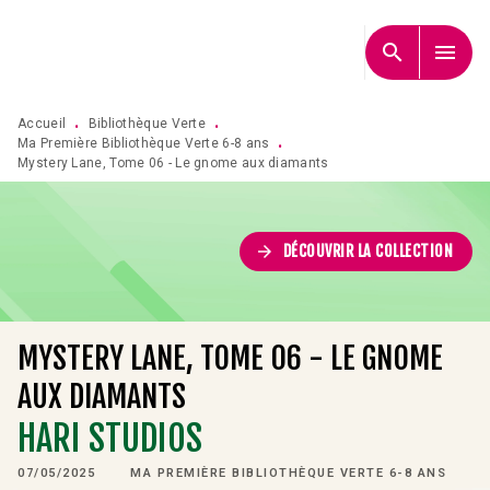
MENU
RECHERCHE
CONTENU
search
menu
PIED DE PAGE
Accueil
Bibliothèque Verte
•
•
Ma Première Bibliothèque Verte 6-8 ans
•
Mystery Lane, Tome 06 - Le gnome aux diamants
arrow_forward
DÉCOUVRIR LA COLLECTION
MYSTERY LANE, TOME 06 - LE GNOME
AUX DIAMANTS
HARI STUDIOS
07/05/2025
MA PREMIÈRE BIBLIOTHÈQUE VERTE 6-8 ANS