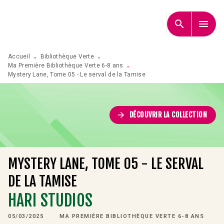
MENU
RECHERCHE
CONTENU
search
menu
PIED DE PAGE
Accueil
Bibliothèque Verte
•
•
Ma Première Bibliothèque Verte 6-8 ans
•
Mystery Lane, Tome 05 - Le serval de la Tamise
arrow_forward
DÉCOUVRIR LA COLLECTION
MYSTERY LANE, TOME 05 - LE SERVAL
DE LA TAMISE
HARI STUDIOS
05/03/2025
MA PREMIÈRE BIBLIOTHÈQUE VERTE 6-8 ANS