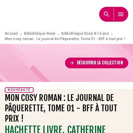
MENU
RECHERCHE
CONTENU
search
menu
PIED DE PAGE
Accueil
Bibliothèque Rose
Bibliothèque Rose 8-10 ans
•
•
•
Mon cosy roman : Le journal de Pâquerette, Tome 01 - BFF à tout prix !
arrow_forward
DÉCOUVRIR LA COLLECTION
NOUVEAUTÉ
MON COSY ROMAN : LE JOURNAL DE
PÂQUERETTE, TOME 01 - BFF À TOUT
PRIX !
HACHETTE LIVRE
,
CATHERINE