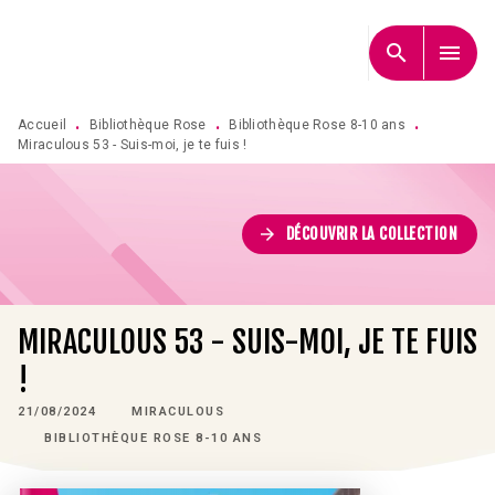
MENU
RECHERCHE
CONTENU
search
menu
PIED DE PAGE
Accueil
Bibliothèque Rose
Bibliothèque Rose 8-10 ans
•
•
•
Miraculous 53 - Suis-moi, je te fuis !
arrow_forward
DÉCOUVRIR LA COLLECTION
MIRACULOUS 53 - SUIS-MOI, JE TE FUIS
!
21/08/2024
MIRACULOUS
BIBLIOTHÈQUE ROSE 8-10 ANS