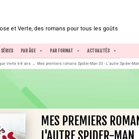
IED DE PAGE
ose et Verte, des romans pour tous les goûts
SÉRIES
PAR ÂGE
arrow_drop_down
PAR FORMAT
arrow_drop_down
ACTUALITÉS
arrow_drop_down
que Verte 6-8 ans
Mes premiers romans Spider-Man 03 - L'autre Spider-Ma
•
MES PREMIERS ROMAN
L'AUTRE SPIDER-MAN