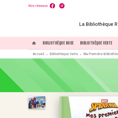
Nos réseaux
MENU
RECHERCHE
CONTENU
P
La Bibliothèque R
home
BIBLIOTHÈQUE ROSE
BIBLIOTHÈQUE VERTE
Accueil
Bibliothèque Verte
Ma Première Bibliothè
•
•