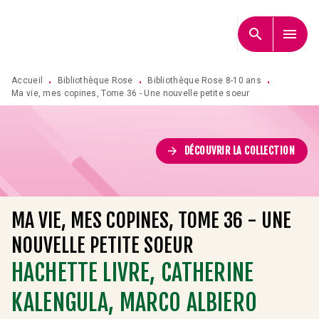
MENU
RECHERCHE
CONTENU
search
menu
PIED DE PAGE
Accueil
Bibliothèque Rose
Bibliothèque Rose 8-10 ans
•
•
•
Ma vie, mes copines, Tome 36 - Une nouvelle petite soeur
arrow_forward
DÉCOUVRIR LA COLLECTION
MA VIE, MES COPINES, TOME 36 - UNE
NOUVELLE PETITE SOEUR
HACHETTE LIVRE
,
CATHERINE
KALENGULA
,
MARCO ALBIERO