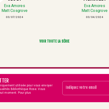
Eva Amores
Eva Amores
Matt Cosgrove
Matt Cosgrove
03/07/2024
03/04/2024
VOIR TOUTE LA SÉRIE
TTER
niquement utilisée pour vous envoyer
Indiquez votre email
tualités Bibliothèque Rose. Vous
out moment. Pour plus