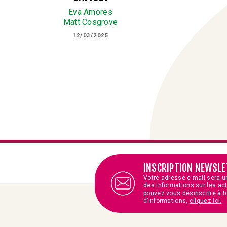
Eva Amores
Matt Cosgrove
12/03/2025
INSCRIPTION NEWSLE
Votre adresse e-mail sera u
des informations sur les ac
pouvez vous désinscrire à t
d’informations,
cliquez ici.