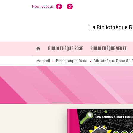
Nos réseaux
MENU
RECHERCHE
CONTENU
P
La Bibliothèque R
home
BIBLIOTHÈQUE ROSE
BIBLIOTHÈQUE VERTE
Accueil
Bibliothèque Rose
Bibliothèque Rose 8-1
•
•