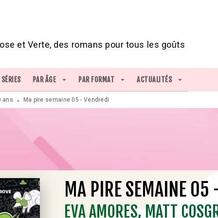
IED DE PAGE
ose et Verte, des romans pour tous les goûts
SÉRIES
PAR ÂGE
arrow_drop_down
PAR FORMAT
arrow_drop_down
ACTUALITÉS
arrow_drop_down
0 ans
Ma pire semaine 05 - Vendredi
•
MA PIRE SEMAINE 05 
EVA AMORES
,
MATT COSG