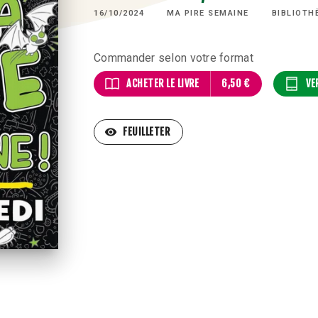
16/10/2024
MA PIRE SEMAINE
BIBLIOTH
Commander selon votre format
ACHETER LE LIVRE
6,50 €
VE
visibility
FEUILLETER