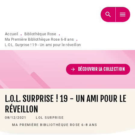
MENU
RECHERCHE
CONTENU
search
menu
PIED DE PAGE
Accueil
Bibliothèque Rose
•
•
Ma Première Bibliothèque Rose 6-8 ans
•
L.O.L. Surprise ! 19 - Un ami pour le réveillon
arrow_forward
DÉCOUVRIR LA COLLECTION
L.O.L. SURPRISE ! 19 - UN AMI POUR LE
RÉVEILLON
08/12/2021
LOL SURPRISE
MA PREMIÈRE BIBLIOTHÈQUE ROSE 6-8 ANS