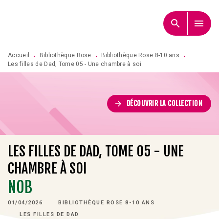
MENU
RECHERCHE
CONTENU
search
menu
PIED DE PAGE
Accueil
Bibliothèque Rose
Bibliothèque Rose 8-10 ans
•
•
•
Les filles de Dad, Tome 05 - Une chambre à soi
arrow_forward
DÉCOUVRIR LA COLLECTION
LES FILLES DE DAD, TOME 05 - UNE
CHAMBRE À SOI
NOB
01/04/2026
BIBLIOTHÈQUE ROSE 8-10 ANS
LES FILLES DE DAD