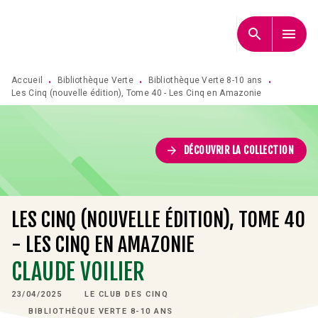
MENU
RECHERCHE
CONTENU
search
menu
PIED DE PAGE
Accueil
Bibliothèque Verte
Bibliothèque Verte 8-10 ans
•
•
•
Les Cinq (nouvelle édition), Tome 40 - Les Cinq en Amazonie
arrow_forward
DÉCOUVRIR LA COLLECTION
LES CINQ (NOUVELLE ÉDITION), TOME 40
- LES CINQ EN AMAZONIE
CLAUDE VOILIER
23/04/2025
LE CLUB DES CINQ
BIBLIOTHÈQUE VERTE 8-10 ANS