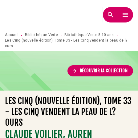
MENU
RECHERCHE
CONTENU
search
menu
PIED DE PAGE
Accueil
Bibliothèque Verte
Bibliothèque Verte 8-10 ans
•
•
•
Les Cinq (nouvelle édition), Tome 33 - Les Cinq vendent la peau de l?
ours
arrow_forward
DÉCOUVRIR LA COLLECTION
LES CINQ (NOUVELLE ÉDITION), TOME 33
- LES CINQ VENDENT LA PEAU DE L?
OURS
CLAUDE VOILIER
,
AUREN