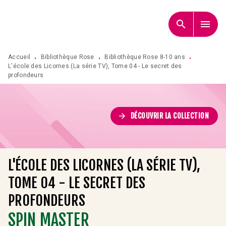
MENU
RECHERCHE
CONTENU
search
menu
PIED DE PAGE
Accueil
Bibliothèque Rose
Bibliothèque Rose 8-10 ans
•
•
•
L'école des Licornes (La série TV), Tome 04 - Le secret des
profondeurs
arrow_forward
DÉCOUVRIR LA COLLECTION
L'ÉCOLE DES LICORNES (LA SÉRIE TV),
TOME 04 - LE SECRET DES
PROFONDEURS
SPIN MASTER