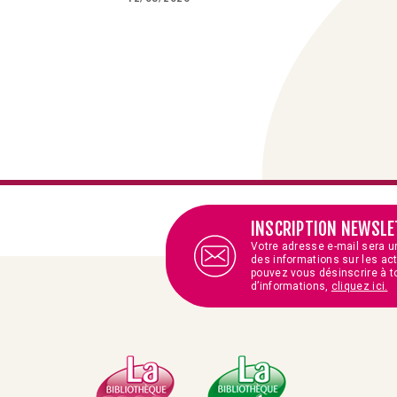
INSCRIPTION NEWSLE
Votre adresse e-mail sera u
des informations sur les ac
pouvez vous désinscrire à t
d’informations,
cliquez ici.