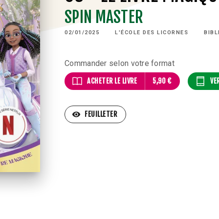
SPIN MASTER
02/01/2025
L'ÉCOLE DES LICORNES
BIBL
Commander selon votre format
ACHETER LE LIVRE
5,90 €
VE
visibility
FEUILLETER