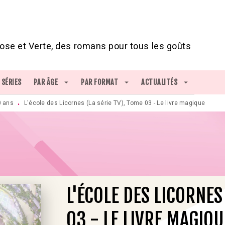
IED DE PAGE
ose et Verte, des romans pour tous les goûts
SÉRIES
PAR ÂGE
arrow_drop_down
PAR FORMAT
arrow_drop_down
ACTUALITÉS
arrow_drop_down
0 ans
L'école des Licornes (La série TV), Tome 03 - Le livre magique
•
L'ÉCOLE DES LICORNES
03 - LE LIVRE MAGIQU