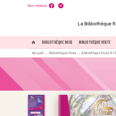
Nos réseaux
MENU
RECHERCHE
CONTENU
P
La Bibliothèque R
home
BIBLIOTHÈQUE ROSE
BIBLIOTHÈQUE VERTE
Accueil
Bibliothèque Rose
Bibliothèque Rose 8-1
•
•