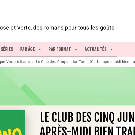
IED DE PAGE
ose et Verte, des romans pour tous les goûts
SÉRIES
PAR ÂGE
arrow_drop_down
PAR FORMAT
arrow_drop_down
ACTUALITÉS
arrow_drop_down
que Verte 6-8 ans
Le Club des Cinq Junior, Tome 01 - Un après-midi bien tran
•
LE CLUB DES CINQ JUN
APRÈS-MIDI BIEN TRAN