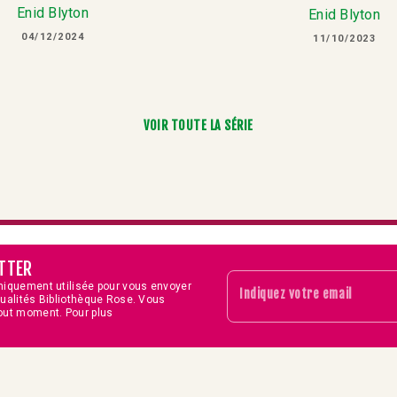
Enid Blyton
Enid Blyton
04/12/2024
11/10/2023
VOIR TOUTE LA SÉRIE
TTER
niquement utilisée pour vous envoyer
Indiquez votre email
tualités Bibliothèque Rose. Vous
out moment. Pour plus