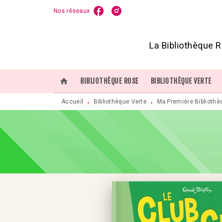
Nos réseaux
MENU
RECHERCHE
CONTENU
P
La Bibliothèque R
home
BIBLIOTHÈQUE ROSE
BIBLIOTHÈQUE VERTE
Accueil
Bibliothèque Verte
Ma Première Bibliothè
•
•