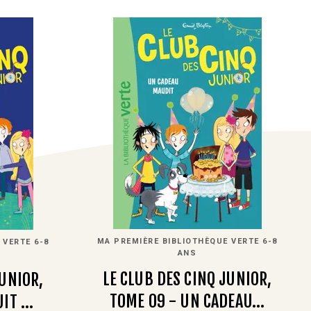
MA PREMIÈRE BIBLIOTHÈQUE VERTE 6-8
 VERTE 6-8
ANS
LE CLUB DES CINQ JUNIOR,
JUNIOR,
TOME 09 - UN CADEAU…
UIT …