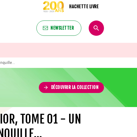
HACHETTE LIVRE
search
NEWSLETTER
search
quille...
arrow_forward
DÉCOUVRIR LA COLLECTION
IOR, TOME 01 - UN
QUILLE...