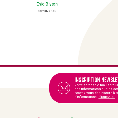
Enid Blyton
08/10/2025
INSCRIPTION NEWSLE
Votre adresse e-mail sera u
des informations sur les ac
pouvez vous désinscrire à t
d’informations,
cliquez ici.