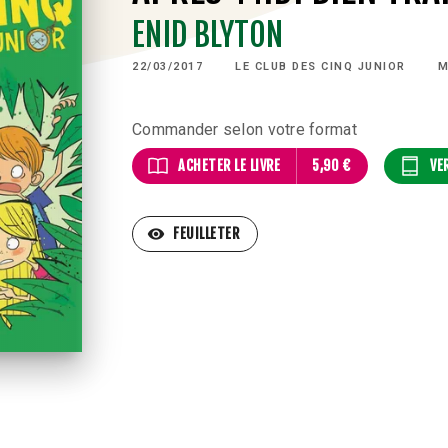
ENID BLYTON
22/03/2017
LE CLUB DES CINQ JUNIOR
M
Commander selon votre format
ACHETER LE LIVRE
5,90 €
VE
visibility
FEUILLETER