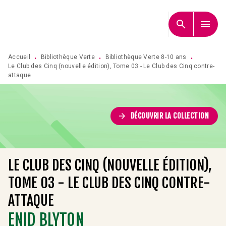
MENU
RECHERCHE
CONTENU
search
menu
PIED DE PAGE
Accueil
Bibliothèque Verte
Bibliothèque Verte 8-10 ans
•
•
•
Le Club des Cinq (nouvelle édition), Tome 03 - Le Club des Cinq contre-
attaque
arrow_forward
DÉCOUVRIR LA COLLECTION
LE CLUB DES CINQ (NOUVELLE ÉDITION),
TOME 03 - LE CLUB DES CINQ CONTRE-
ATTAQUE
ENID BLYTON